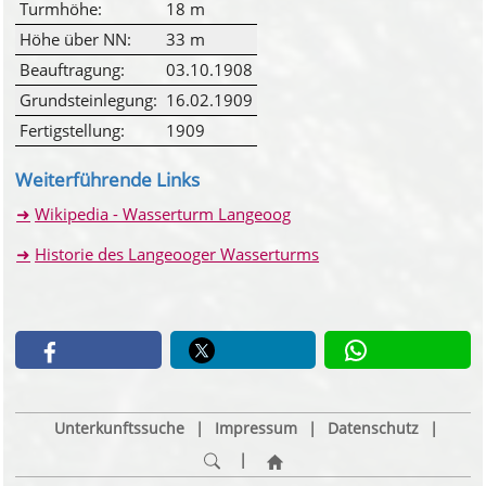
Turmhöhe:
18 m
Höhe über NN:
33 m
Beauftragung:
03.10.1908
Grundsteinlegung:
16.02.1909
Fertigstellung:
1909
Weiterführende Links
Wikipedia - Wasserturm Langeoog
Historie des Langeooger Wasserturms
Unterkunftssuche
|
Impressum
|
Datenschutz
|
|