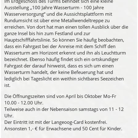
Im Erdgeschoss des Turms befindet sich eine kleine
Ausstellung „100 Jahre Wasserturm - 100 Jahre
Wasserversorgung“ und die Aussichtsplattform mit
Rundumsicht ist über eine Metallwendeltreppe zu
erreichen. Von dort hat man einen tollen Ausblick über die
ganze Insel bis hin zum Festland und zur
Hauptschifffahrtslinie. So können Sie häufig beobachten,
dass ein Fahrgast bei der Anreise mit dem Schiff den
Wasserturm am Horizont erkennt und ihn als Leuchtturm
bezeichnet. Ebenso häufig findet sich ein ortskundiger
Fahrgast der darauf hinweist, dass es sich um einen
Wasserturm handelt, der keine Befeuerung hat und
lediglich bei Tageslicht ein weithin sichtbares Seezeichen
ist.
Die Öffnungszeiten sind von April bis Oktober Mo-Fr
10.00 - 12.00 Uhr.
Teilweise auch in der Nebensaison samstags von 11 - 12
Uhr.
Der Eintritt ist mit der Langeoog-Card kostenfrei.
Ansonsten 1,- € für Erwachsene und 50 Cent für Kinder.