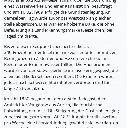
Maschinenbau Actien-Gesellschaft“ über die „Ausführung
eines Wasserwerkes und einer Kanalisation“ beauftragt
und am 16.02.1909 erfolgte die Grundsteinlegung. An
demselben Tag wurde zuvor das Westkaap an gleicher
Stelle abgerissen. Dies war eine hölzerne Bake, die ohne
Befeuerung als Landerkennungsmarke (Seezeichen) bei
Tageslicht diente.
Bis zu diesem Zeitpunkt speicherten die ca.
340 Einwohner der Insel ihr Trinkwasser unter primitiven
Bedingungen in Zisternen und Fässern welche sie mit
Regen- oder Brunnenwasser füllten. Die Hausbrunnen
wurden von der Süßwasserlinse im Inselkern gespeist, die
allein aus Niederschlägen resultiert. Die Brunnen waren
jedoch nach schweren Sturmfluten verdorben und für
lange Zeit versalzen.
Im Jahr 1830 begann mit dem ersten Badegast, dem
Amtsrichter Vangerow aus Aurich, die touristische
Entwicklung der Insel. Die Steigerung der Gästezahlen ging
zunächst langsam voran. Ab 1872 konnte bereits zweimal
pro Woche eine Fährverbindung gewährleistet werden, da