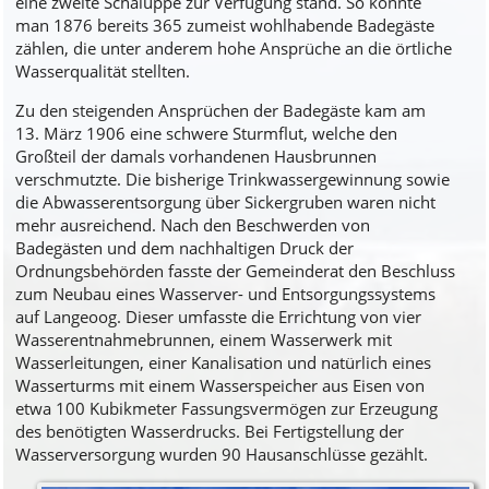
eine zweite Schaluppe zur Verfügung stand. So konnte
man 1876 bereits 365 zumeist wohlhabende Badegäste
zählen, die unter anderem hohe Ansprüche an die örtliche
Wasserqualität stellten.
Zu den steigenden Ansprüchen der Badegäste kam am
13. März 1906 eine schwere Sturmflut, welche den
Großteil der damals vorhandenen Hausbrunnen
verschmutzte. Die bisherige Trinkwassergewinnung sowie
die Abwasserentsorgung über Sickergruben waren nicht
mehr ausreichend. Nach den Beschwerden von
Badegästen und dem nachhaltigen Druck der
Ordnungsbehörden fasste der Gemeinderat den Beschluss
zum Neubau eines Wasserver- und Entsorgungssystems
auf Langeoog. Dieser umfasste die Errichtung von vier
Wasserentnahmebrunnen, einem Wasserwerk mit
Wasserleitungen, einer Kanalisation und natürlich eines
Wasserturms mit einem Wasserspeicher aus Eisen von
etwa 100 Kubikmeter Fassungsvermögen zur Erzeugung
des benötigten Wasserdrucks. Bei Fertigstellung der
Wasserversorgung wurden 90 Hausanschlüsse gezählt.