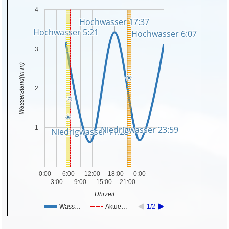
4
Hochwasser 17:37
Hochwasser 17:37
Hochwasser 5:21
Hochwasser 5:21
Hochwasser 6:07
Hochwasser 6:07
3
Wasserstand(in m)
☀
☀
2
☼
☼
☀
☀
1
Niedrigwasser 23:59
Niedrigwasser 23:59
Niedrigwasser 11:29
Niedrigwasser 11:29
0:00
6:00
12:00
18:00
0:00
3:00
9:00
15:00
21:00
Uhrzeit
Wass…
Aktue…
1/2