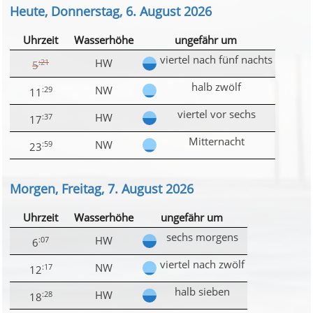
Heute, Donnerstag, 6. August 2026
Uhrzeit
Wasserhöhe
ungefähr um
viertel nach fünf nachts
HW
:21
5
halb zwölf
NW
:29
11
viertel vor sechs
HW
:37
17
Mitternacht
NW
:59
23
Morgen, Freitag, 7. August 2026
Uhrzeit
Wasserhöhe
ungefähr um
sechs morgens
HW
:07
6
viertel nach zwölf
NW
:17
12
halb sieben
HW
:28
18