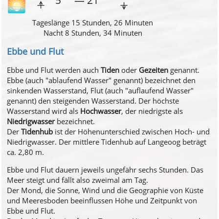
5
— 21
🌅
⍏
⍖
Tageslänge 15 Stunden, 26 Minuten
Nacht 8 Stunden, 34 Minuten
Ebbe und Flut
Ebbe und Flut werden auch
Tiden
oder
Gezeiten
genannt.
Ebbe (auch "ablaufend Wasser" genannt) bezeichnet den
sinkenden Wasserstand, Flut (auch "auflaufend Wasser"
genannt) den steigenden Wasserstand. Der höchste
Wasserstand wird als
Hochwasser
, der niedrigste als
Niedrigwasser
bezeichnet.
Der
Tidenhub
ist der Höhenunterschied zwischen Hoch- und
Niedrigwasser. Der mittlere Tidenhub auf Langeoog beträgt
ca. 2,80 m.
Ebbe und Flut dauern jeweils ungefähr sechs Stunden. Das
Meer steigt und fällt also zweimal am Tag.
Der Mond, die Sonne, Wind und die Geographie von Küste
und Meeresboden beeinflussen Höhe und Zeitpunkt von
Ebbe und Flut.