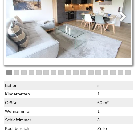
Betten
5
Kinderbetten
1
Größe
60 m²
Wohnzimmer
1
Schlafzimmer
3
Kochbereich
Zeile