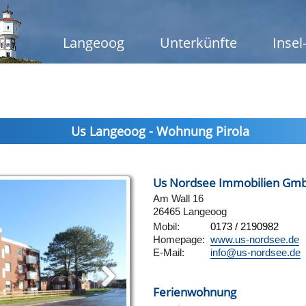
Langeoog
Unterkünfte
Insel
Us Langeoog - Wohnung Pirola
Us Nordsee Immobilien Gm
Am Wall 16
26465 Langeoog
Mobil:
0173 / 2190982
Homepage:
www.us-nordsee.de
E-Mail:
info@us-nordsee.de
Ferienwohnung