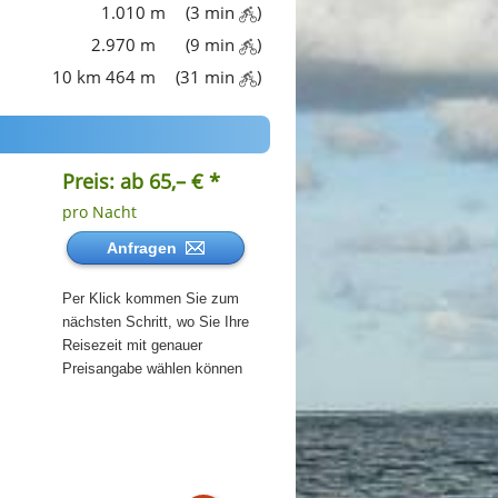
1.010 m
(3 min
)
2.970 m
(9 min
)
10 km 464 m
(31 min
)
Preis: ab 65,– € *
pro Nacht
Anfragen
Per Klick kommen Sie zum
nächsten Schritt, wo Sie Ihre
Reisezeit mit genauer
Preisangabe wählen können