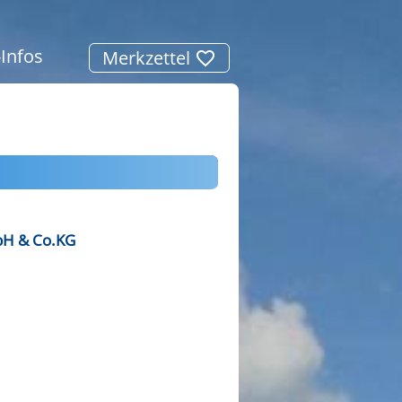
-Infos
Merkzettel
bH & Co.KG