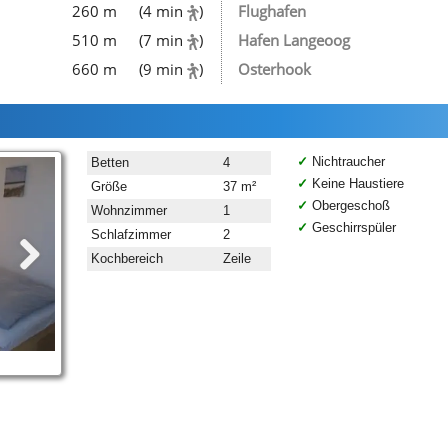
260 m
(4 min
)
Flughafen
510 m
(7 min
)
Hafen Langeoog
660 m
(9 min
)
Osterhook
Nichtraucher
Betten
4
Keine Haustiere
Größe
37 m²
Obergeschoß
Wohnzimmer
1
Geschirrspüler
Schlafzimmer
2
Kochbereich
Zeile