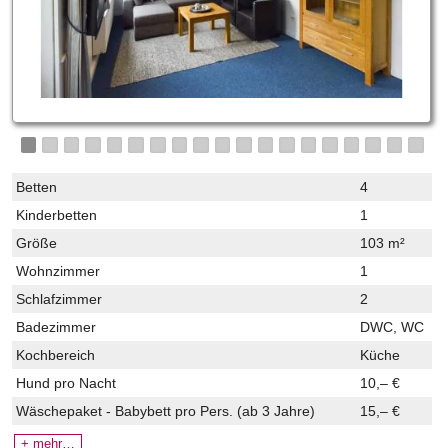
Betten
4
Kinderbetten
1
Größe
103 m²
Wohnzimmer
1
Schlafzimmer
2
Badezimmer
DWC, WC
Kochbereich
Küche
Hund pro Nacht
10,– €
Wäschepaket - Babybett
pro Pers. (ab 3 Jahre)
15,– €
+ mehr…