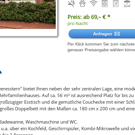
Preis: ab 69,– € *
pro Nacht
Anfragen
Per Klick kommen Sie zum nächsten 
genauer Preisangabe wählen könn
esstern" bietet Ihnen neben der sehr zentralen Lage, eine mod
hrfamilienhauses. Auf ca. 56 m² ist ausreichend Platz für bis zu
roßzügiger Esstisch und die gemütliche Couchecke mit einer Schl
 großes Doppelbett mit den Maßen ca. 180 cm x 200 cm und eine
e Badewanne, Waschmaschine und WC.
t u.a. über ein Kochfeld, Geschirrspüler, Kombi-Mikrowelle und v
h für 2 Personen.