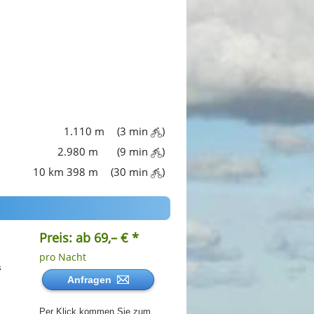
1.110 m
(3 min
)
2.980 m
(9 min
)
10 km 398 m
(30 min
)
Preis: ab 69,– € *
pro Nacht
s
Anfragen
Per Klick kommen Sie zum