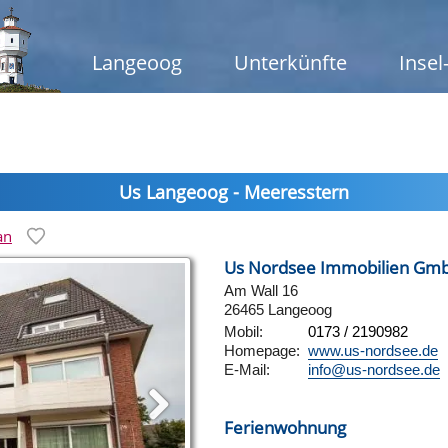
Langeoog
Unterkünfte
Insel
Us Langeoog - Meeresstern
an
Us Nordsee Immobilien Gm
Am Wall 16
26465 Langeoog
Mobil:
0173 / 2190982
Homepage:
www.us-nordsee.de
E-Mail:
info@us-nordsee.de
Ferienwohnung