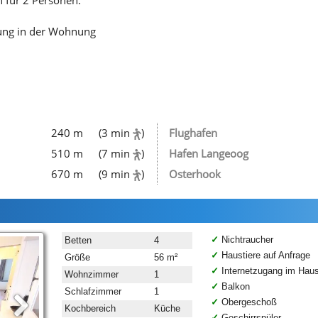
ung in der Wohnung
240 m
(3 min
)
Flughafen
510 m
(7 min
)
Hafen Langeoog
670 m
(9 min
)
Osterhook
Nichtraucher
Betten
4
Haustiere auf Anfrage
Größe
56 m²
Internetzugang im Hau
Wohnzimmer
1
Balkon
Schlafzimmer
1
Obergeschoß
Kochbereich
Küche
Geschirrspüler