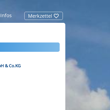
-Infos
Merkzettel
bH & Co.KG