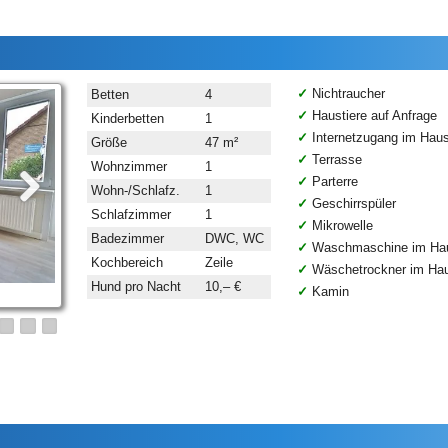
Nichtraucher
Betten
4
Haustiere auf Anfrage
Kinderbetten
1
Internetzugang im Hau
Größe
47 m²
Terrasse
Wohnzimmer
1
Parterre
Wohn-/Schlafz.
1
Geschirrspüler
Schlafzimmer
1
Mikrowelle
Badezimmer
DWC, WC
Waschmaschine im Ha
Kochbereich
Zeile
Wäschetrockner im Ha
Hund pro Nacht
10,– €
Kamin