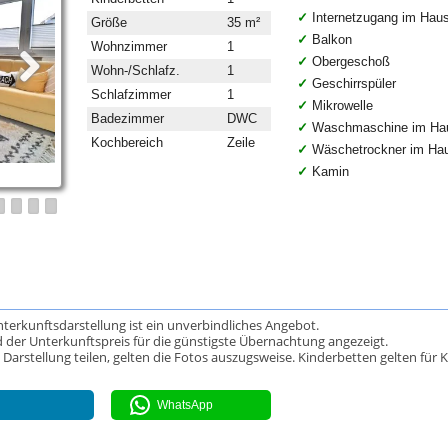
Internetzugang im Hau
Größe
35 m²
Balkon
Wohnzimmer
1
Obergeschoß
Wohn-/Schlafz.
1
Geschirrspüler
Schlafzimmer
1
Mikrowelle
Badezimmer
DWC
Waschmaschine im Ha
Kochbereich
Zeile
Wäschetrockner im Ha
Kamin
Unterkunftsdarstellung ist ein unverbindliches Angebot.
 der Unterkunftspreis für die günstigste Übernachtung angezeigt.
rstellung teilen, gelten die Fotos auszugsweise. Kinderbetten gelten für K
WhatsApp