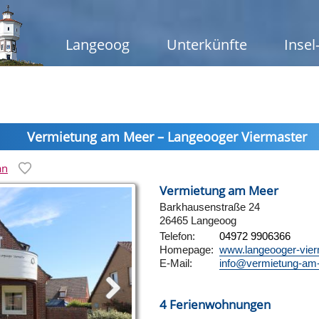
Langeoog
Unterkünfte
Insel
Vermietung am Meer – Langeooger Viermaster
an
Vermietung am Meer
Barkhausenstraße 24
26465 Langeoog
Telefon:
04972 9906366
Homepage:
www.langeooger-vier
E-Mail:
info@vermietung-am
4 Ferienwohnungen