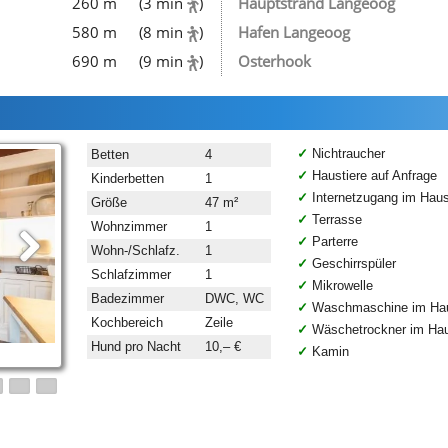
260 m
(3 min
)
Hauptstrand Langeoog
580 m
(8 min
)
Hafen Langeoog
690 m
(9 min
)
Osterhook
Nichtraucher
Betten
4
Haustiere auf Anfrage
Kinderbetten
1
Internetzugang im Hau
Größe
47 m²
Terrasse
Wohnzimmer
1
Parterre
Wohn-/Schlafz.
1
Geschirrspüler
Schlafzimmer
1
Mikrowelle
Badezimmer
DWC, WC
Waschmaschine im Ha
Kochbereich
Zeile
Wäschetrockner im Ha
Hund pro Nacht
10,– €
Kamin