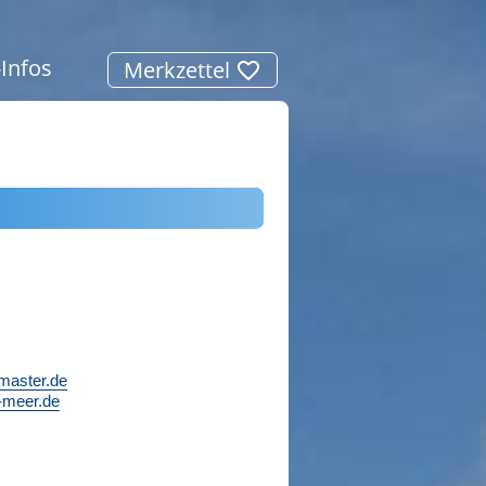
-Infos
Merkzettel
master.de
-meer.de