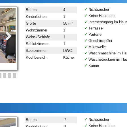
Nichtraucher
Betten
4
Keine Haustiere
Kinderbetten
1
Internetzugang im Hau
Größe
50 m²
Terrasse
Wohnzimmer
1
Parterre
Wohn-/Schlafz.
1
Geschirrspüler
Schlafzimmer
1
Mikrowelle
Badezimmer
DWC
Waschmaschine im Ha
Kochbereich
Küche
Wäschetrockner im Ha
Kamin
Nichtraucher
Betten
2
Keine Haustiere
Kinderbetten
1