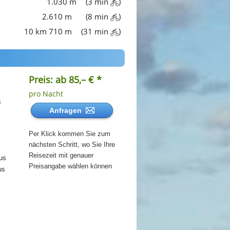
1.030 m
(3 min
)
2.610 m
(8 min
)
10 km 710 m
(31 min
)
Preis: ab 85,– € *
pro Nacht
s
Anfragen
Per Klick kommen Sie zum
nächsten Schritt, wo Sie Ihre
Reisezeit mit genauer
us
Preisangabe wählen können
us