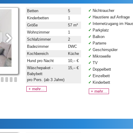
Nichtraucher
Betten
5
Haustiere auf Anfrage
Kinderbetten
1
Internetzugang im Hau
Größe
57 m²
Parkplatz
Wohnzimmer
1
Balkon
Schlafzimmer
2
Parterre
Badezimmer
DWC
Geschirrspüler
Kochbereich
Küche
Mikrowelle
Hund pro Nacht
10,– €
TV
Wäschepaket -
15,– €
Doppelbett
Babybett
Einzelbett
pro Pers. (ab 3 Jahre)
Kinderbett
+ mehr…
+ mehr…