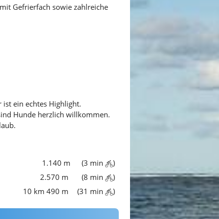
mit Gefrierfach sowie zahlreiche
ist ein echtes Highlight.
ind Hunde herzlich willkommen.
laub.
1.140 m
(3 min
)
2.570 m
(8 min
)
10 km 490 m
(31 min
)