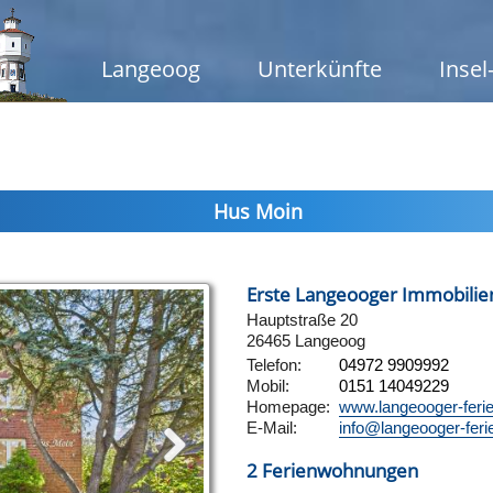
Langeoog
Unterkünfte
Insel
Hus Moin
Erste Langeooger Immobili
Hauptstraße 20
26465 Langeoog
Telefon:
04972 9909992
Mobil:
0151 14049229
Homepage:
www.langeooger-feri
E-Mail:
info@langeooger-feri
2 Ferienwohnungen