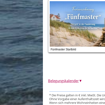
Fünfmaster Startbild
Belegungskalender
▼
* Die Preise gelten in € inkl. MwSt. Die 
Ohne Vorgabe einer Aufenthaltszeit wird
Wenn sich mehrere Wohneinheiten eine Da