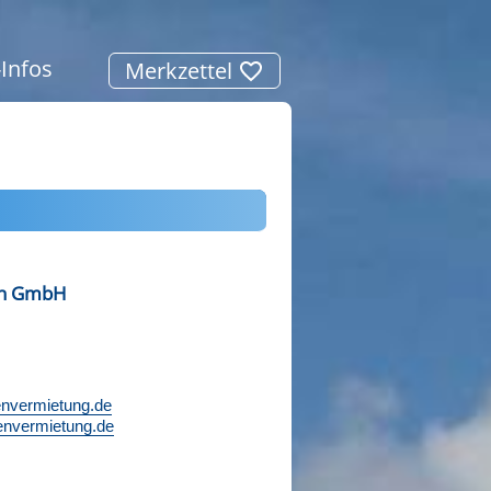
-Infos
Merkzettel
en GmbH
envermietung.de
envermietung.de