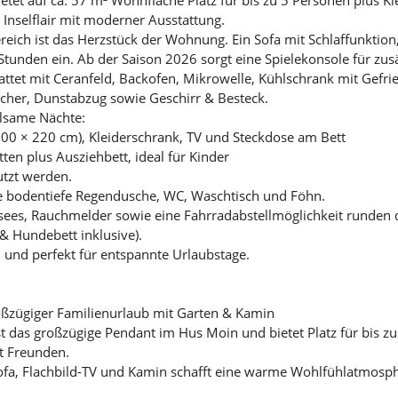
 Inselflair mit moderner Ausstattung.
eich ist das Herzstück der Wohnung. Ein Sofa mit Schlaffunktion,
tunden ein. Ab der Saison 2026 sorgt eine Spielekonsole für zus
ttet mit Ceranfeld, Backofen, Mikrowelle, Kühlschrank mit Gefrie
cher, Dunstabzug sowie Geschirr & Besteck.
olsame Nächte:
200 × 220 cm), Kleiderschrank, TV und Steckdose am Bett
ten plus Ausziehbett, ideal für Kinder
utzt werden.
ne bodentiefe Regendusche, WC, Waschtisch und Föhn.
sees, Rauchmelder sowie eine Fahrradabstellmöglichkeit runden
& Hundebett inklusive).
l und perfekt für entspannte Urlaubstage.
ßzügiger Familienurlaub mit Garten & Kamin
 das großzügige Pendant im Hus Moin und bietet Platz für bis zu 
t Freunden.
ofa, Flachbild-TV und Kamin schafft eine warme Wohlfühlatmosph