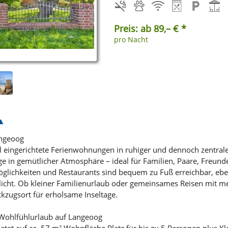
Preis: ab 89,– € *
pro Nacht
angeoog
l eingerichtete Ferienwohnungen in ruhiger und dennoch zentrale
e in gemütlicher Atmosphäre – ideal für Familien, Paare, Freund
öglichkeiten und Restaurants sind bequem zu Fuß erreichbar, ebe
icht. Ob kleiner Familienurlaub oder gemeinsames Reisen mit m
kzugsort für erholsame Inseltage.
 Wohlfühlurlaub auf Langeoog
et auf ca. 57 m² Wohnfläche Platz für bis zu 5 Personen plus Klei