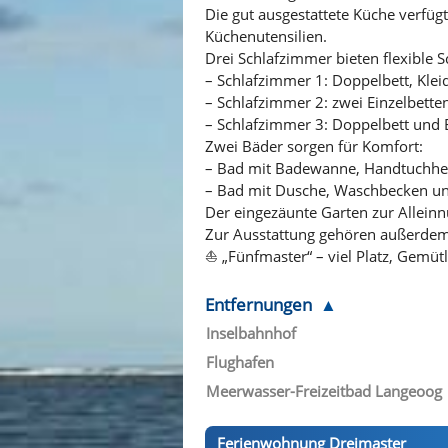
Die gut ausgestattete Küche verfüg
Küchenutensilien.
Drei Schlafzimmer bieten flexible S
– Schlafzimmer 1: Doppelbett, Klei
– Schlafzimmer 2: zwei Einzelbette
– Schlafzimmer 3: Doppelbett und 
Zwei Bäder sorgen für Komfort:
– Bad mit Badewanne, Handtuchheiz
– Bad mit Dusche, Waschbecken un
Der eingezäunte Garten zur Alleinnu
Zur Ausstattung gehören außerdem
⛵ „Fünfmaster“ – viel Platz, Gemüt
Entfernungen
Inselbahnhof
Flughafen
Meerwasser-Freizeitbad Langeoog
Ferienwohnung Dreimaster