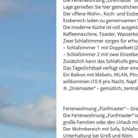
Lage genießen Sie hier gemütlichen
Der offene Wohn-, Koch- und Essber
Essbereich laden zu gemeinsamen S
Die moderne Küche ist voll ausgesta
Kaffeemaschine, Toaster, Wasserko
Zwei Schlafzimmer sorgen für erh
– Schlafzimmer 1 mit Doppelbett (
– Schlafzimmer 2 mit zwei Einzelbet
Zusätzlich kann das Schlafsofa gen
Das Tageslichtbad verfügt über ei
Ein Balkon mit Möbeln, WLAN, Plis
willkommen (10 € pro Nacht, Napf 
⛵ „Dreimaster“ – gemütlich, zentra
Ferienwohnung „Fünfmaster“ – Gro
Die Ferienwohnung „Fünfmaster“ ist
große Familien oder den Urlaub mi
Der Wohnbereich mit Sofa, Schlafs
Unterhaltung bei Groß und Klein.