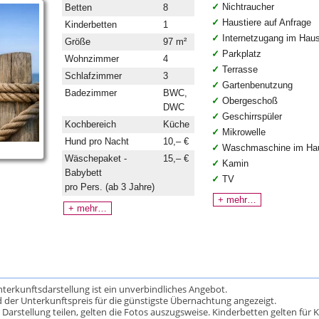
Nichtraucher
Betten
8
Haustiere auf Anfrage
Kinderbetten
1
Internetzugang im Hau
Größe
97 m²
Parkplatz
Wohnzimmer
4
Terrasse
Schlafzimmer
3
Gartenbenutzung
Badezimmer
BWC,
Obergeschoß
DWC
Geschirrspüler
Kochbereich
Küche
Mikrowelle
Hund pro Nacht
10,– €
Waschmaschine im Ha
Wäschepaket -
15,– €
Kamin
Babybett
TV
pro Pers. (ab 3 Jahre)
+ mehr…
+ mehr…
Unterkunftsdarstellung ist ein unverbindliches Angebot.
 der Unterkunftspreis für die günstigste Übernachtung angezeigt.
rstellung teilen, gelten die Fotos auszugsweise. Kinderbetten gelten für K