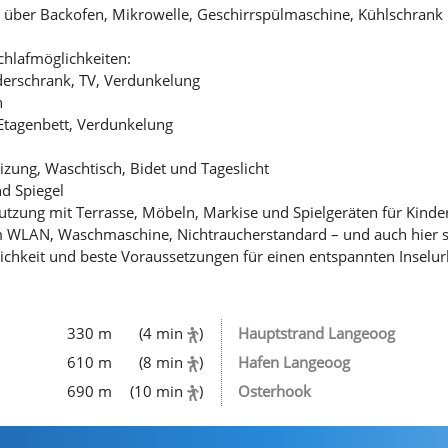
t über Backofen, Mikrowelle, Geschirrspülmaschine, Kühlschrank 
chlafmöglichkeiten:
derschrank, TV, Verdunkelung
n
Etagenbett, Verdunkelung
ung, Waschtisch, Bidet und Tageslicht
d Spiegel
tzung mit Terrasse, Möbeln, Markise und Spielgeräten für Kinder 
 WLAN, Waschmaschine, Nichtraucherstandard – und auch hier s
lichkeit und beste Voraussetzungen für einen entspannten Inselur
330 m
(4 min
)
Hauptstrand Langeoog
610 m
(8 min
)
Hafen Langeoog
690 m
(10 min
)
Osterhook