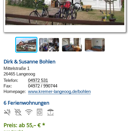
Dirk & Susanne Bohlen
Mittelstraße 1
26465 Langeoog
Telefon:
04972 531
Fax:
04972 / 990744
Homepage:
www.kremer-langeoog.de/bohlen
6 Ferienwohnungen
Preis: ab 55,– € *