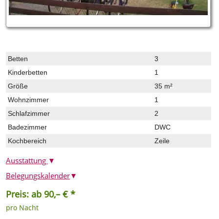
Betten
3
Kinderbetten
1
Größe
35 m²
Wohnzimmer
1
Schlafzimmer
2
Badezimmer
DWC
Kochbereich
Zeile
Ausstattung
▼
Belegungskalender
▼
Preis: ab 90,– € *
pro Nacht