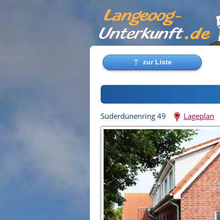
Süderdünenring 49
Lageplan