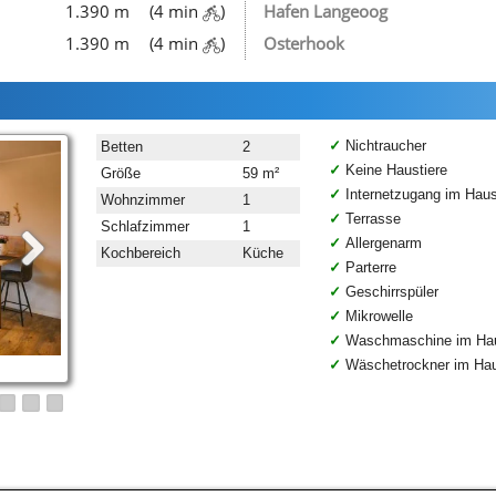
1.390 m
(4 min
)
Hafen Langeoog
1.390 m
(4 min
)
Osterhook
Nichtraucher
Betten
2
Keine Haustiere
Größe
59 m²
Internetzugang im Hau
Wohnzimmer
1
Terrasse
Schlafzimmer
1
Allergenarm
Kochbereich
Küche
Parterre
Geschirrspüler
Mikrowelle
Waschmaschine im Ha
Wäschetrockner im Ha