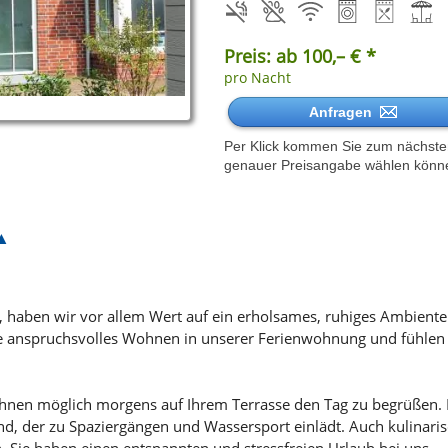
Preis: ab 100,– € *
pro Nacht
Anfragen
Per Klick kommen Sie zum nächsten 
genauer Preisangabe wählen könn
haben wir vor allem Wert auf ein erholsames, ruhiges Ambiente g
e anspruchsvolles Wohnen in unserer Ferienwohnung und fühlen S
es Ihnen möglich morgens auf Ihrem Terrasse den Tag zu begrüße
d, der zu Spaziergängen und Wassersport einlädt. Auch kulinar
n, Sie haben einen entspannten und stressfreien Urlaub bei uns.