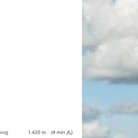
eoog
1.420 m
(4 min
)