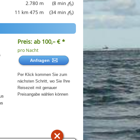
2.780 m
(8 min
)
11 km 475 m
(34 min
)
Preis: ab 100,– € *
pro Nacht
s
Anfragen
Per Klick kommen Sie zum
nächsten Schritt, wo Sie Ihre
Reisezeit mit genauer
Preisangabe wählen können
us
us