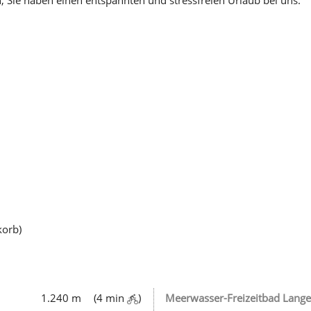
korb)
1.240 m
(4 min
)
Meerwasser-Freizeitbad Lang