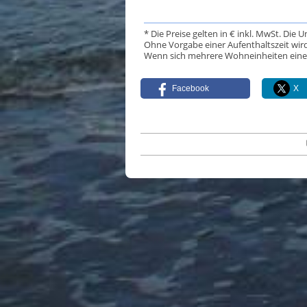
* Die Preise gelten in € inkl. MwSt. Die 
Ohne Vorgabe einer Aufenthaltszeit wird
Wenn sich mehrere Wohneinheiten eine Da
Facebook
X