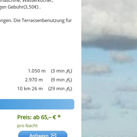
en Gebühr(3,50€) .
nungen. Die Terrassenbenutzung für
1.050 m
(3 min
)
2.970 m
(9 min
)
10 km 26 m
(29 min
)
Preis: ab 65,– € *
pro Nacht
Anfragen