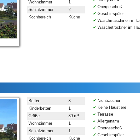
Wohnzimmer
1
Obergeschoß
Schlafzimmer
2
Geschirrspüler
Kochbereich
Küche
Waschmaschine im Ha
Wäschetrockner im Ha
Nichtraucher
Betten
3
Keine Haustiere
Kinderbetten
1
Terrasse
Größe
39 m²
Allergenarm
Wohnzimmer
1
Obergeschoß
Schlafzimmer
1
Geschirrspüler
Kochbereich
Küche