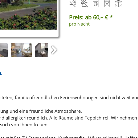
Preis: ab 60,– € *
pro Nacht
Next
hteten, familienfreundlichen Ferienwohnungen sind nicht weit vo
olung und eine freundliche Atmosphäre.
 allergikerfreundlich. Alle Räume sind Teppichfrei. Wir nehmen 
such von Ihnen freuen.
t mit Sat-TV,Stereoanlage, Küchenradio, Mikrowellengrill, Kaff