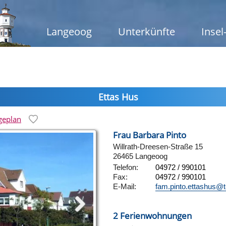
Langeoog
Unterkünfte
Insel
Ettas Hus
geplan
Frau Barbara Pinto
Willrath-Dreesen-Straße 15
26465 Langeoog
Telefon:
04972 / 990101
Fax:
04972 / 990101
E-Mail:
fam.pinto.ettashus@t
2 Ferienwohnungen