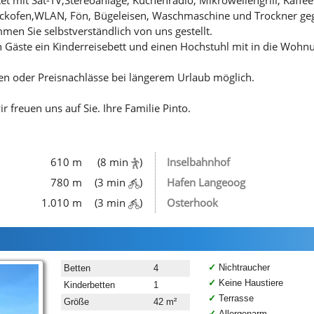
ackofen,WLAN, Fön, Bügeleisen, Waschmaschine und Trockner geg
n Sie selbstverständlich von uns gestellt.
en Gäste ein Kinderreisebett und einen Hochstuhl mit in die Woh
en oder Preisnachlässe bei längerem Urlaub möglich.
 freuen uns auf Sie. Ihre Familie Pinto.
610 m
(8 min
)
Inselbahnhof
780 m
(3 min
)
Hafen Langeoog
1.010 m
(3 min
)
Osterhook
Nichtraucher
Betten
4
Keine Haustiere
Kinderbetten
1
Terrasse
Größe
42 m²
Allergenarm