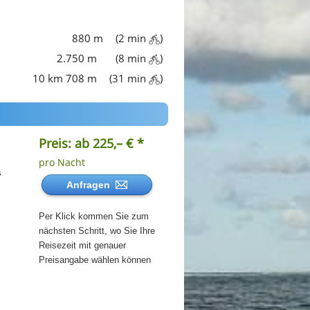
880 m
(2 min
)
2.750 m
(8 min
)
10 km 708 m
(31 min
)
Preis: ab 225,– € *
pro Nacht
s
Anfragen
Per Klick kommen Sie zum
nächsten Schritt, wo Sie Ihre
Reisezeit mit genauer
Preisangabe wählen können