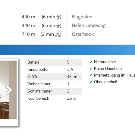
430 m
(6 min
)
Flughafen
440 m
(6 min
)
Hafen Langeoog
710 m
(2 min
)
Osterhook
Nichtraucher
Betten
5
Keine Haustiere
Kinderbetten
a.A.
Internetzugang im Hau
Größe
46 m²
Obergeschoß
Wohnzimmer
1
Schlafzimmer
2
Kochbereich
Zeile