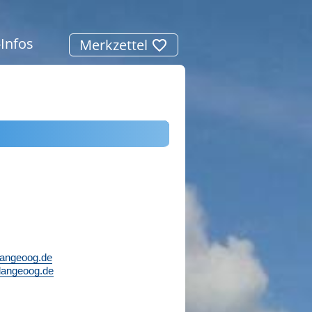
-Infos
Merkzettel
langeoog.de
langeoog.de