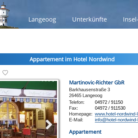
Langeoog
Unterkünfte
Insel
Appartement im Hotel Nordwind
Martinovic-Richter GbR
Barkhausenstraße 3
26465 Langeoog
Telefon:
04972 / 91150
Fax:
04972 / 911530
Homepage:
www.hotel-nordwind-
E-Mail:
info@hotel-nordwind-
Appartement