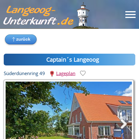
Captain´s Langeoog
Süderdünenring 49
Lageplan