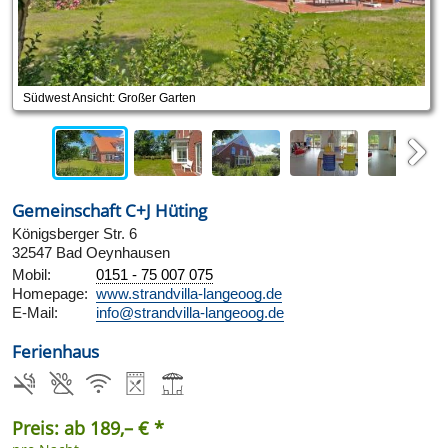
Südwest Ansicht: Großer Garten
Next
Gemeinschaft C+J Hüting
Königsberger Str. 6
32547 Bad Oeynhausen
Mobil:
0151 - 75 007 075
Homepage:
www.strandvilla-langeoog.de
E-Mail:
info@strandvilla-langeoog.de
Ferienhaus
Preis: ab 189,– € *