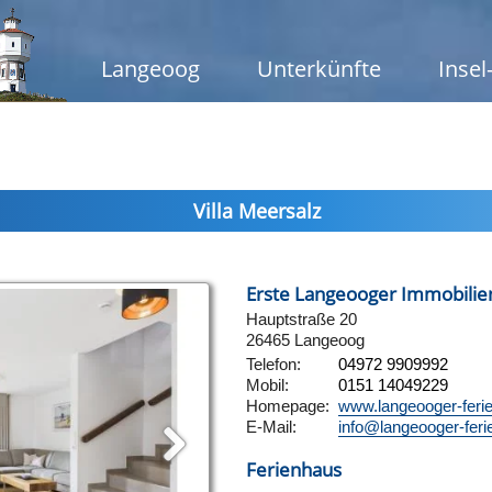
Langeoog
Unterkünfte
Insel
Villa Meersalz
Erste Langeooger Immobili
Hauptstraße 20
26465 Langeoog
Telefon:
04972 9909992
Mobil:
0151 14049229
Homepage:
www.langeooger-feri
E-Mail:
info@langeooger-feri
Ferienhaus