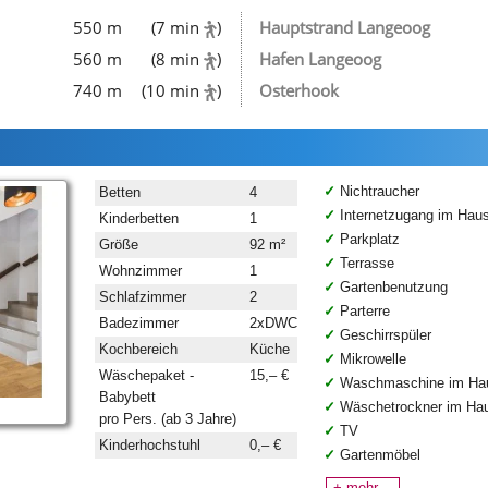
550 m
(7 min
)
Hauptstrand Langeoog
560 m
(8 min
)
Hafen Langeoog
740 m
(10 min
)
Osterhook
Nichtraucher
Betten
4
Internetzugang im Hau
Kinderbetten
1
Parkplatz
Größe
92 m²
Terrasse
Wohnzimmer
1
Gartenbenutzung
Schlafzimmer
2
Parterre
Badezimmer
2xDWC
Geschirrspüler
Kochbereich
Küche
Mikrowelle
Wäschepaket -
15,– €
Waschmaschine im Ha
Babybett
Wäschetrockner im Ha
pro Pers. (ab 3 Jahre)
TV
Kinderhochstuhl
0,– €
Gartenmöbel
+ mehr…