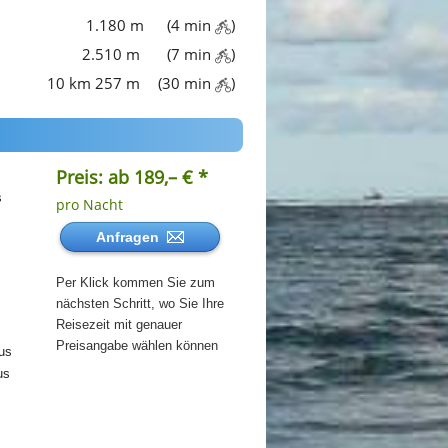
1.180 m
(4 min
)
2.510 m
(7 min
)
10 km 257 m
(30 min
)
Preis: ab 189,– € *
s
pro Nacht
Anfragen
Per Klick kommen Sie zum
nächsten Schritt, wo Sie Ihre
Reisezeit mit genauer
Preisangabe wählen können
us
us