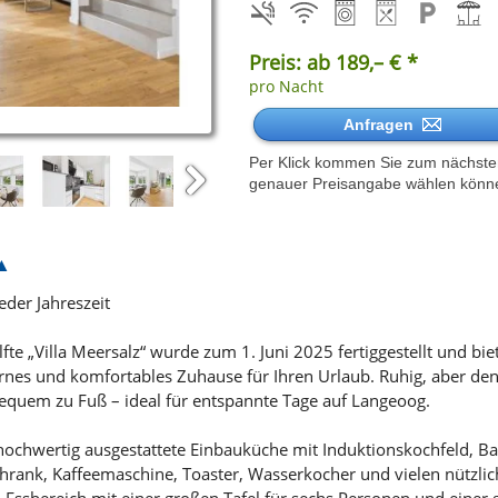
Preis: ab 189,– € *
pro Nacht
Anfragen
Per Klick kommen Sie zum nächsten 
genauer Preisangabe wählen könn
Next
eder Jahreszeit
e „Villa Meersalz“ wurde zum 1. Juni 2025 fertiggestellt und bi
nes und komfortables Zuhause für Ihren Urlaub. Ruhig, aber denn
quem zu Fuß – ideal für entspannte Tage auf Langeoog.
hochwertig ausgestattete Einbauküche mit Induktionskochfeld, Ba
schrank, Kaffeemaschine, Toaster, Wasserkocher und vielen nützl
 Essbereich mit einer großen Tafel für sechs Personen und einer