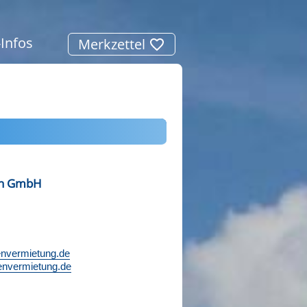
-Infos
Merkzettel
en GmbH
envermietung.de
envermietung.de