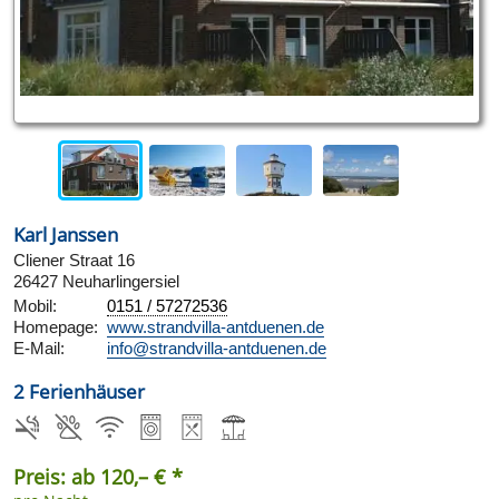
Karl Janssen
Cliener Straat 16
26427 Neuharlingersiel
Mobil:
0151 / 57272536
Homepage:
www.strandvilla-antduenen.de
E-Mail:
info@strandvilla-antduenen.de
2 Ferienhäuser
Preis: ab 120,– € *