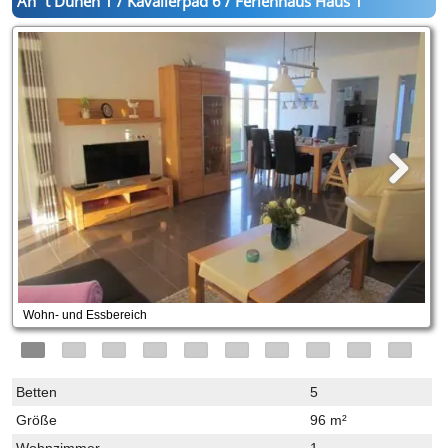
An´t Dünen 1 / Kavalierpad 6 / Ferienhaus Haus 1
Wohn- und Essbereich
Betten
5
Größe
96 m²