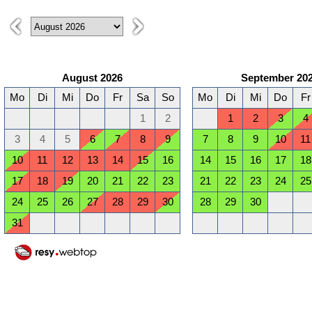
August 2026
September 20
Mo
Di
Mi
Do
Fr
Sa
So
Mo
Di
Mi
Do
Fr
1
2
1
2
3
4
3
4
5
6
7
8
9
7
8
9
10
11
10
11
12
13
14
15
16
14
15
16
17
18
17
18
19
20
21
22
23
21
22
23
24
25
24
25
26
27
28
29
30
28
29
30
31
Januar 2027
Februar 2027
Mo
Di
Mi
Do
Fr
Sa
So
Mo
Di
Mi
Do
Fr
1
2
3
1
2
3
4
5