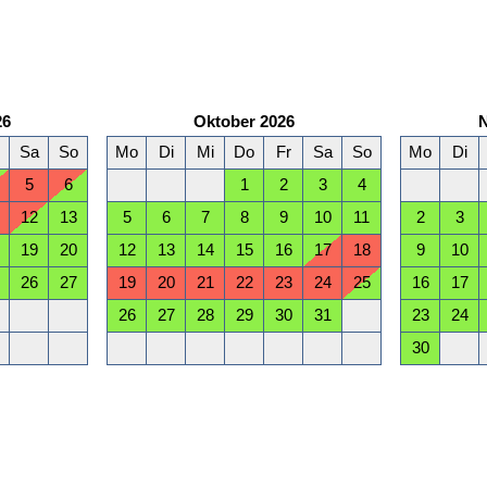
26
Oktober 2026
Sa
So
Mo
Di
Mi
Do
Fr
Sa
So
Mo
Di
5
6
1
2
3
4
12
13
5
6
7
8
9
10
11
2
3
19
20
12
13
14
15
16
17
18
9
10
26
27
19
20
21
22
23
24
25
16
17
26
27
28
29
30
31
23
24
30
März 2027
Sa
So
Mo
Di
Mi
Do
Fr
Sa
So
Mo
Di
6
7
1
2
3
4
5
6
7