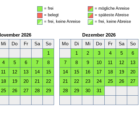
= frei
= mögliche Anreise
= belegt
= späteste Abreise
= frei, keine Anreise
= frei, keine Abreise
November 2026
Dezember 2026
Mi
Do
Fr
Sa
So
Mo
Di
Mi
Do
Fr
Sa
So
1
1
2
3
4
5
6
4
5
6
7
8
7
8
9
10
11
12
13
11
12
13
14
15
14
15
16
17
18
19
20
18
19
20
21
22
21
22
23
24
25
26
27
25
26
27
28
29
28
29
30
31
April 2027
Mai 2027
Mi
Do
Fr
Sa
So
Mo
Di
Mi
Do
Fr
Sa
So
1
2
3
4
1
2