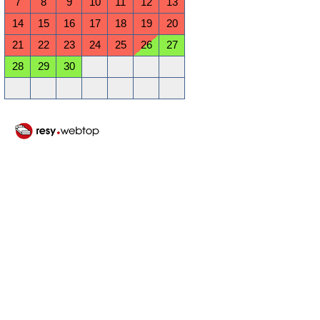
7
8
9
10
11
12
13
14
15
16
17
18
19
20
21
22
23
24
25
26
27
28
29
30
Oktober 2026
Mo
Di
Mi
Do
Fr
Sa
So
1
2
3
4
5
6
7
8
9
10
11
12
13
14
15
16
17
18
19
20
21
22
23
24
25
26
27
28
29
30
31
November 2026