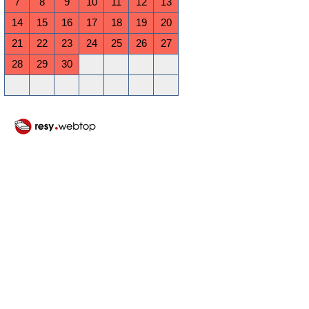
7
8
9
10
11
12
13
14
15
16
17
18
19
20
21
22
23
24
25
26
27
28
29
30
Oktober 2026
Mo
Di
Mi
Do
Fr
Sa
So
1
2
3
4
5
6
7
8
9
10
11
12
13
14
15
16
17
18
19
20
21
22
23
24
25
26
27
28
29
30
31
November 2026