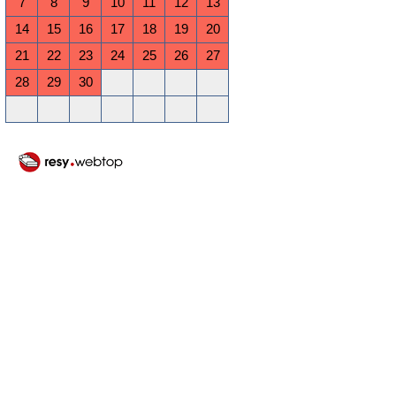
7
8
9
10
11
12
13
14
15
16
17
18
19
20
21
22
23
24
25
26
27
28
29
30
Oktober 2026
Mo
Di
Mi
Do
Fr
Sa
So
1
2
3
4
5
6
7
8
9
10
11
12
13
14
15
16
17
18
19
20
21
22
23
24
25
26
27
28
29
30
31
November 2026